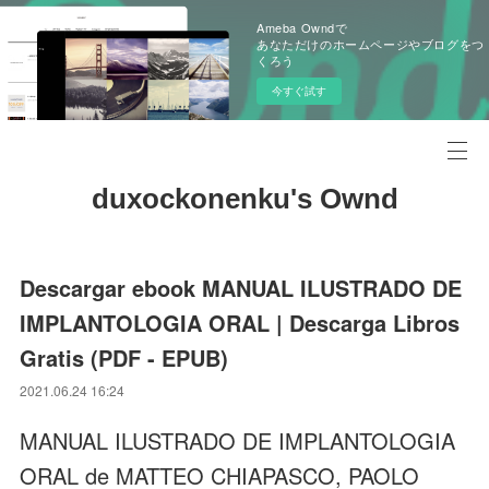
Ameba Owndで
あなただけのホームページやブログをつ
くろう
今すぐ試す
duxockonenku's Ownd
Descargar ebook MANUAL ILUSTRADO DE
IMPLANTOLOGIA ORAL | Descarga Libros
Gratis (PDF - EPUB)
2021.06.24 16:24
MANUAL ILUSTRADO DE IMPLANTOLOGIA
ORAL de MATTEO CHIAPASCO, PAOLO