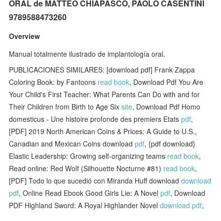
ORAL de MATTEO CHIAPASCO, PAOLO CASENTINI
9789588473260
Overview
Manual totalmente ilustrado de implantología oral.
PUBLICACIONES SIMILARES: [download pdf] Frank Zappa
Coloring Book: by Fantoons
read book
, Download Pdf You Are
Your Child's First Teacher: What Parents Can Do with and for
Their Children from Birth to Age Six
site
, Download Pdf Homo
domesticus - Une histoire profonde des premiers Etats
pdf
,
[PDF] 2019 North American Coins & Prices: A Guide to U.S.,
Canadian and Mexican Coins download
pdf
, {pdf download}
Elastic Leadership: Growing self-organizing teams
read book
,
Read online: Red Wolf (Silhouette Nocturne #81)
read book
,
[PDF] Todo lo que sucedió con Miranda Huff download
download
pdf
, Online Read Ebook Good Girls Lie: A Novel
pdf
, Download
PDF Highland Sword: A Royal Highlander Novel
download pdf
,