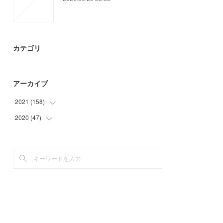
カテゴリ
アーカイブ
2021
(
158
)
2020
(
47
(
54
)
)
(
61
)
(
26
)
(
3
)
(
12
)
(
18
)
(
9
)
(
3
)
(
19
)