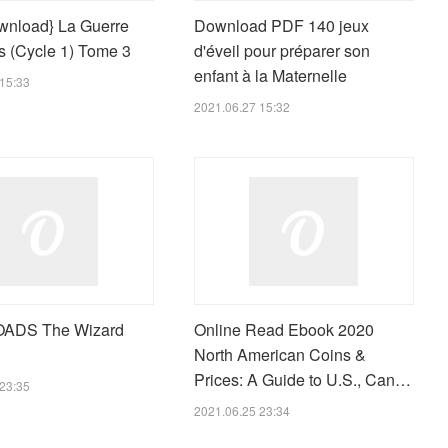
wnload} La Guerre
Download PDF 140 jeux
s (Cycle 1) Tome 3
d'éveil pour préparer son
enfant à la Maternelle
15:33
2021.06.27 15:32
ADS The Wizard
Online Read Ebook 2020
North American Coins &
Prices: A Guide to U.S., Can…
23:35
2021.06.25 23:34