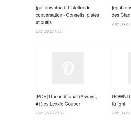
{pdf download} L'atelier de
{epub do
conversation - Conseils, pistes
des Clan
et outils
2021.06.27 
2021.06.27 15:34
[PDF] Unconditional (Always,
DOWNLO
#1) by Lexxie Couper
Knight
2021.06.25 23:35
2021.06.25 